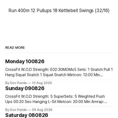
Run 400m 12 Pullups
18
Kettlebell
Swings (32/16)
READ MORE
Monday 100826
CrossFit W.O.D Strength: E02:30MOMx5 Sets: 1 Snatch Pull 1
Hang Squat Snatch 1 Squat Snatch Metcon: 12:00 Min
AMRAP: 30 Double Unders 15 V-Ups 15 2KB Deadlifts
By Dov Panda
10 Aug 2026
#2x32/24kg CrossFit Endurance E04:00MOMx6 Alternating
Sunday 090826
Rounds: 1.) 400M Run Into AMRAP: 15 WallBall Shots
#10/6kg 12
CrossFit W.O.D Strength: 5 SuperSets: 5 Weighted Push
Ups 00:20 Sec Hanging L-Sit Metcon: 20:00 Min Amrap:
400m Run 12 Dual DB Box Step Overs #2x22.5/15kg 8
By Dov Panda
09 Aug 2026
Burpee Box Jumps #60/50cm CrossFit Strength Part A:
Saturday 080826
Weighted Ring Dips 5-5-3-3-3 Part B: 3 SuperSets: